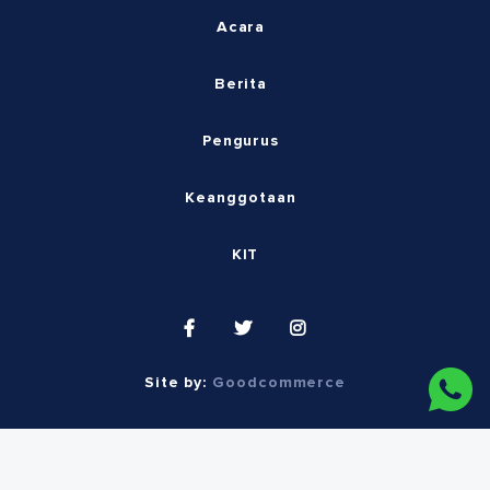
Acara
Berita
Pengurus
Keanggotaan
KIT
Site by:
Goodcommerce
© 2026 Indonesia Society of Implant Dentistry.