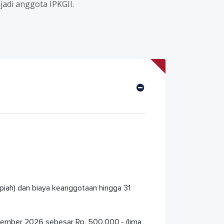
adi anggota IPKGII.
upiah) dan biaya keanggotaan hingga 31
sember 2026 sebesar Rp. 500.000,- (lima