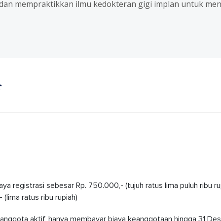
dan mempraktikkan ilmu kedokteran gigi implan untuk menj
r
a registrasi sebesar Rp. 750.000,- (tujuh ratus lima puluh ribu r
lima ratus ribu rupiah)
 anggota aktif, hanya membayar biaya keanggotaan hingga 31 De