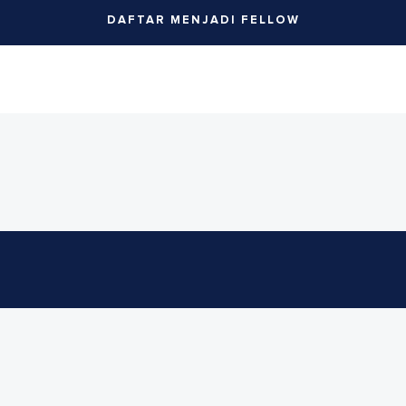
DAFTAR MENJADI FELLOW
ggotaan
KIT
Site b