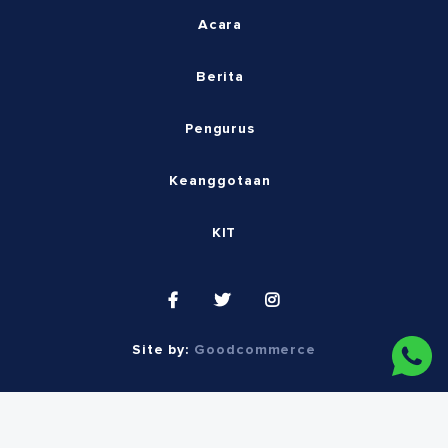
Acara
Berita
Pengurus
Keanggotaan
KIT
Site by:
Goodcommerce
© 2026 Indonesia Society of Implant Dentistry.