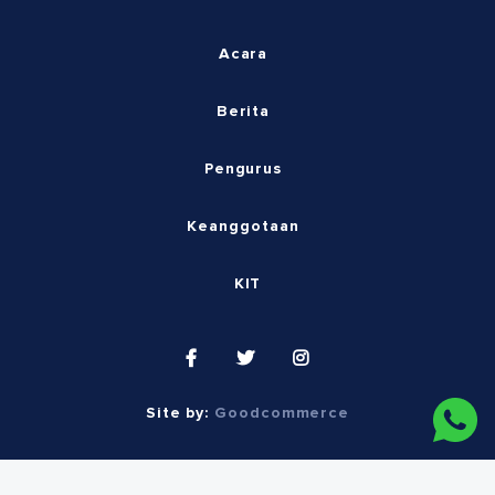
Acara
Berita
Pengurus
Keanggotaan
KIT
Site by:
Goodcommerce
© 2026 Indonesia Society of Implant Dentistry.